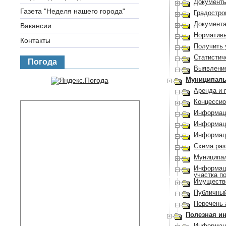
Документы
Газета "Неделя нашего города"
Градостро
Документа
Вакансии
Нормативы
Контакты
Получить 
Статистич
Погода
Выявление
Муниципаль
Аренда и 
Концессио
Информац
Информац
Информаци
Схема ра
Муниципа
Информаци
участка п
Имуществе
Публичный
Перечень 
Полезная и
Информац