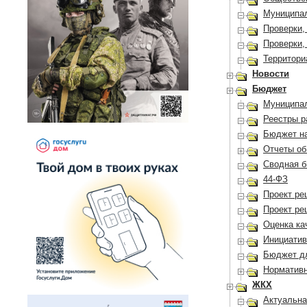
Муниципал
Проверки,
Проверки,
Территори
Новости
Бюджет
Муниципал
Реестры р
Бюджет на
Отчеты об
Сводная б
44-ФЗ
Проект ре
Проект ре
Оценка ка
Инициатив
Бюджет д
Норматив
ЖКХ
Актуальна