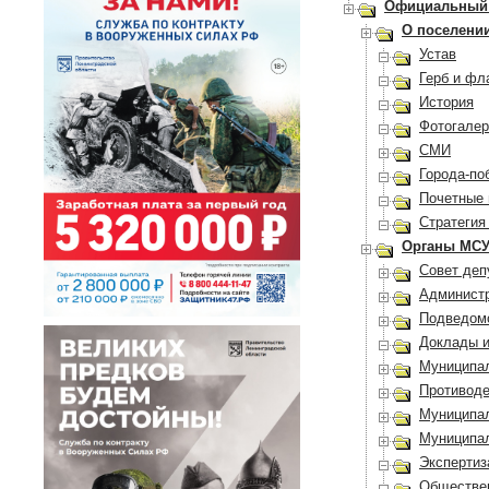
Официальный 
О поселени
Устав
Герб и фл
История
Фотогалер
СМИ
Города-по
Почетные 
Стратегия
Органы МС
Совет деп
Админист
Подведомс
Доклады и
Муниципа
Противоде
Муниципа
Муниципа
Эксперти
Обществе