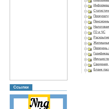
Информац
Статистич
Прокурату
Пенсионн
Налоговая
ГО и ЧС
Раскрыти
Жилищные
Перечень 
Газификац
Имуществе
Сведения,
Бланк пас
Ссылки