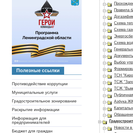
Прохожден
Правила б
Догазифи
Схема те
Схема газ
Энергосб
Схема во
Генеральн
Документы
Выбор упр
Формирова
Полезные ссылки
ТСН "Киро
ТСЖ "Зап
Противодействие коррупции
ТСЖ "Вым
Муниципальные услуги
Публичная
Градостроительное зонирование
Азбука Ж
Капитальн
Раскрытие информации
Обращени
Информация для
Градострои
предпринимателей
Новости в
Бюджет для граждан