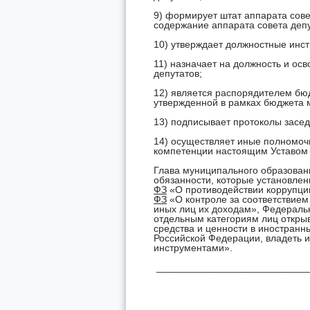
9) формирует штат аппарата сове
содержание аппарата совета депу
10) утверждает должностные инст
11) назначает на должность и ос
депутатов;
12) является распорядителем бюд
утвержденной в рамках бюджета 
13) подписывает протоколы засед
14) осуществляет иные полномочи
компетенции настоящим Уставом 
Глава муниципального образован
обязанности, которые установл
ФЗ
«О противодействии коррупц
ФЗ
«О контроле за соответствием
иных лиц их доходам», Федерал
отдельным категориям лиц открыв
средства и ценности в иностранн
Российской Федерации, владеть 
инструментами».
___________________________