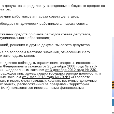
та депутатов в пределах, утвержденных в бюджете средств на
татов;
рукции работников аппарата совета депутатов;
вобождает от должности работников аппарата совета
жетных средств по смете расходов совета депутатов,
муниципального образования;
аний, решения и другие документы совета депутатов;
я по вопросам местного значения, отнесенные к его
и законодательством.
ия должен соблюдать ограничения, запреты, исполнять
ены Федеральным законом
от 25 декабря 2008 года № 273-
ии», Федеральным законом
от 3 декабря 2012 года № 230-
 расходов лиц, замещающих государственные должности, и
ьным законом
от 7 мая 2013 года № 79-ФЗ
«О запрете
ать и иметь счета (вклады), хранить наличные денежные
ых банках, расположенных за пределами территории
и (или) пользоваться иностранными финансовыми
_____________
П