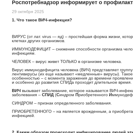
Роспотребнадзор информирует о профилак
29 октября 2025
1. Что такое ВИЧ-инфекция?
ВИРУС (от лат. virus — яд) – простейшая форма жизни, кото
клетках других организмов.
ИММУНОДЕФИЦИТ – снижение способности организма челов
инфекциям.
ЧЕЛОВЕК – вирус живет ТОЛЬКО в организме человека.
Вирус иммунодефицита человека (ВИЧ) представляет группу
лентивирусы (их еще называют «медленные» вирусы). Такое
особенностью – с момента заражения до времени проявлен
и особенно до развития СПИДа проходит длительное время.
ВИЧ
вызывает заболевание, которое называется ВИЧ-инфекц
заболевания –
СПИД
(
С
индром
П
риобретенного
И
ммунодеф
СИНДРОМ – признак определенного заболевания.
ПРИОБРЕТЕННОГО – на является врожденным, а приобретае
инфекцией.
2. Каким образом происходит инфицирование людей эт