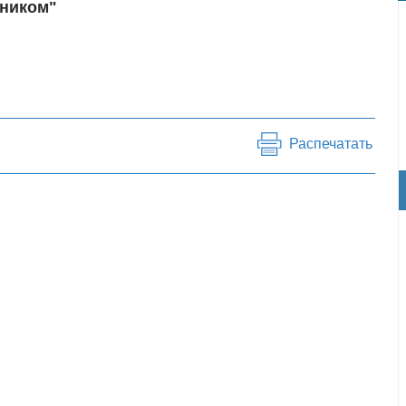
ником"
Распечатать